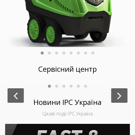
Сервісний центр
Апарати високого тиску
Новини IPC Україна
Цікаві події IPC Україна