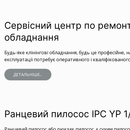
Сервісний центр по ремонт
обладнання
Будь-яке клінінгові обладнання, будь це професійне, 
експлуатації потребує оперативного і кваліфікованого 
ДЕТАЛЬНІШЕ...
Ранцевий пилосос IPC YP 
Ранцевий пилосос або рюкзак пилосос, є сухим пило