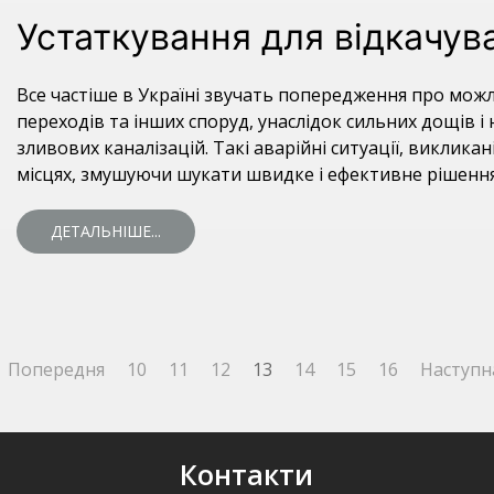
Устаткування для відкачув
Все частіше в Україні звучать попередження про можли
переходів та інших споруд, унаслідок сильних дощів
зливових каналізацій. Такі аварійні ситуації, виклик
місцях, змушуючи шукати швидке і ефективне рішення 
ДЕТАЛЬНІШЕ...
Попередня
10
11
12
13
14
15
16
Наступн
Контакти