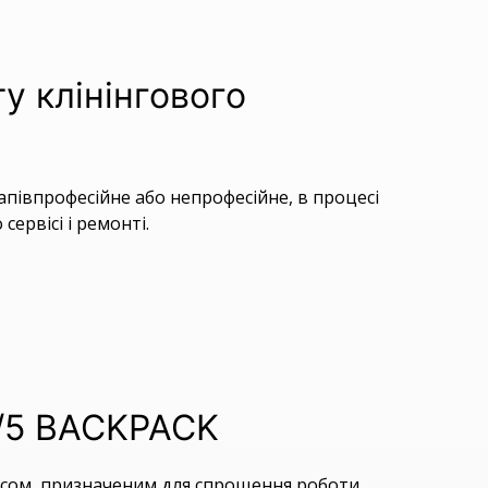
у клінінгового
напівпрофесійне або непрофесійне, в процесі
сервісі і ремонті.
1/5 BACKPACK
сосом, призначеним для спрощення роботи