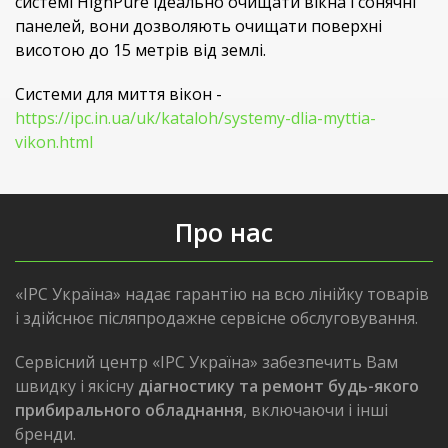
системі HighPure ідеально очищати вікна і сонячні
панелей, вони дозволяють очищати поверхні
висотою до 15 метрів від землі.
Системи для миття вікон -
https://ipc.in.ua/uk/kataloh/systemy-dlia-myttia-
vikon.html
Про нас
«IPC Україна» надає гарантію на всю лінійку товарів
і здійснює післяпродажне сервісне обслуговування.
Сервісний центр «IPC Україна» забезпечить Вам
швидку і якісну
діагностику та ремонт будь-якого
прибирального обладнання
, включаючи і інші
бренди.